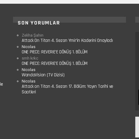
SON YORUMLAR
Zeliha Şahin
Attack On Titan 4. Sezon Ymir’in Kaderini Onayladı
Nicolas
ONE PIECE: REVERIE’E DÖNÜŞ 1. BÖLÜM
smh krkc
ONE PIECE: REVERIE’E DÖNÜŞ 1. BÖLÜM
Nicolas
WandaVision (TV Dizisi)
Nicolas
le
Attack on Titan 4. Sezon 17. Bölüm: Yayın Tarihi ve
Saatleri