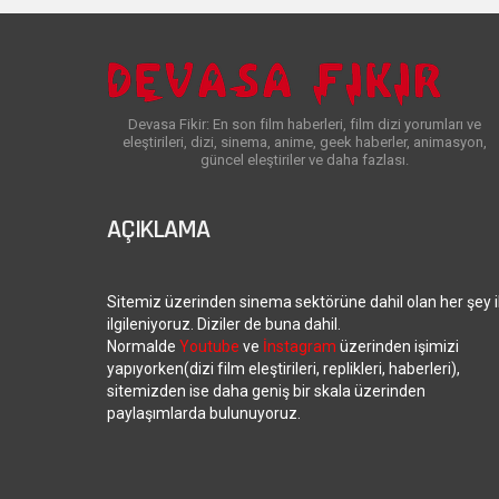
Devasa Fikir: En son film haberleri, film dizi yorumları ve
eleştirileri, dizi, sinema, anime, geek haberler, animasyon,
güncel eleştiriler ve daha fazlası.
AÇIKLAMA
Sitemiz üzerinden sinema sektörüne dahil olan her şey i
ilgileniyoruz. Diziler de buna dahil.
Normalde
Youtube
ve
İnstagram
üzerinden işimizi
yapıyorken(dizi film eleştirileri, replikleri, haberleri),
sitemizden ise daha geniş bir skala üzerinden
paylaşımlarda bulunuyoruz.