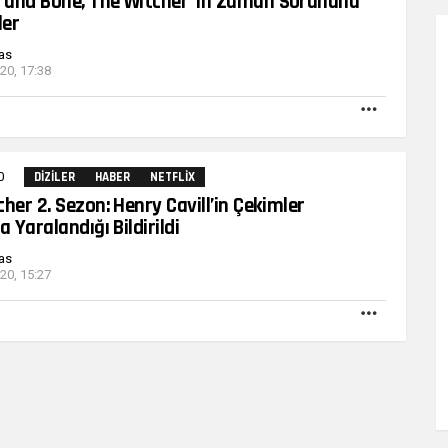
and Bone, The Witcher ‘ın Zaman Sorununu
ler
as
020, 17:38
DAHA
FAZLA
0
Yorumlar
DIZILER
HABER
NETFLIX
her 2. Sezon: Henry Cavill’in Çekimler
a Yaralandığı Bildirildi
as
020, 15:27
DAHA
FAZLA