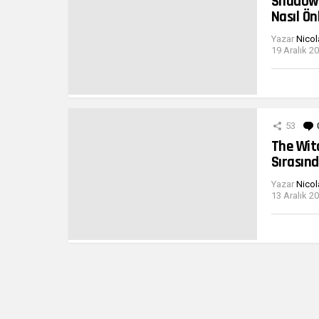
Shadow 
Nasıl Ön
Yazar
Nicol
19 Aralık 2
53
The Witc
Sırasınd
Yazar
Nicol
13 Aralık 2