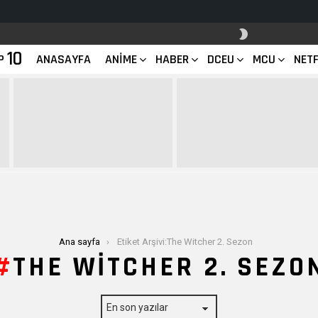
SKIN
ANAHTARI
10
P
ANASAYFA
ANIME
HABER
DCEU
MCU
NETF
Ana sayfa
Etiket Arşivi:The Witcher 2. Sezon
THE WITCHER 2. SEZO