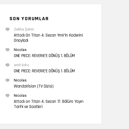
SON YORUMLAR
Zeliha Şahin
Attack On Titan 4. Sezon Ymir’in Kaderini
Onayladı
Nicolas
ONE PIECE: REVERIE’E DÖNÜŞ 1. BÖLÜM
smh krkc
ONE PIECE: REVERIE’E DÖNÜŞ 1. BÖLÜM
Nicolas
WandaVision (TV Dizisi)
Nicolas
Attack on Titan 4. Sezon 17. Bölüm: Yayın
Tarihi ve Saatleri