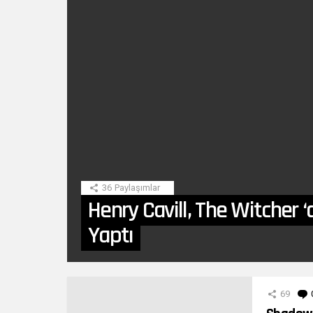
SON
HIKAYE
36
Paylaşımlar
Henry Cavill, The Witcher 
Yaptı
DIĞER
YAZILARIMIZ
69