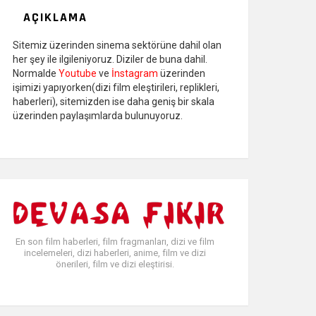
AÇIKLAMA
Sitemiz üzerinden sinema sektörüne dahil olan
her şey ile ilgileniyoruz. Diziler de buna dahil.
Normalde
Youtube
ve
İnstagram
üzerinden
işimizi yapıyorken(dizi film eleştirileri, replikleri,
haberleri), sitemizden ise daha geniş bir skala
üzerinden paylaşımlarda bulunuyoruz.
En son film haberleri, film fragmanları, dizi ve film
incelemeleri, dizi haberleri, anime, film ve dizi
önerileri, film ve dizi eleştirisi.