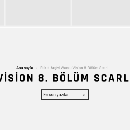
Ana sayfa
Etiket Arşivi:WandaVision 8. Bölüm Scarlet Witch
ISION 8. BÖLÜM SCARL