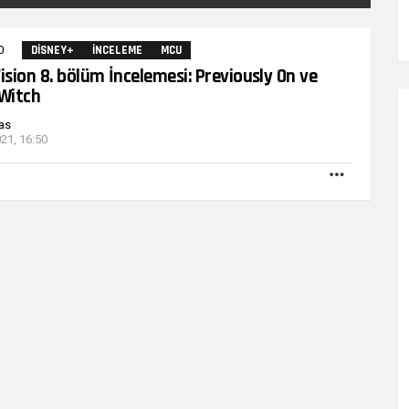
0
Yorumlar
DISNEY+
İNCELEME
MCU
sion 8. bölüm İncelemesi: Previously On ve
 Witch
as
21, 16:50
DAHA
FAZLA