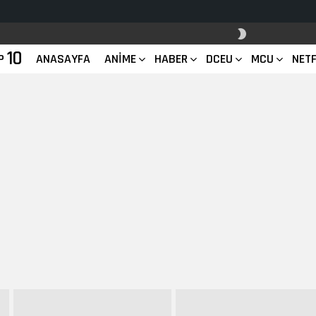
SKIN
ANAHTARI
10
P
ANASAYFA
ANIME
HABER
DCEU
MCU
NETF