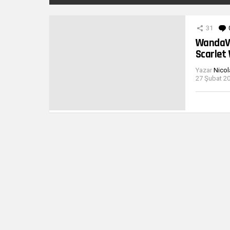
DIĞER
YAZILARIMIZ
31
WandaVi
Scarlet
Yazar
Nicol
27 Şubat 20