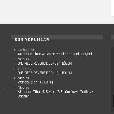
SON YORUMLAR
Zeliha Şahin
Attack On Titan 4. Sezon Ymir’in Kaderini Onayladı
Nicolas
ONE PIECE: REVERIE’E DÖNÜŞ 1. BÖLÜM
smh krkc
ONE PIECE: REVERIE’E DÖNÜŞ 1. BÖLÜM
Nicolas
WandaVision (TV Dizisi)
Nicolas
le
Attack on Titan 4. Sezon 17. Bölüm: Yayın Tarihi ve
Saatleri