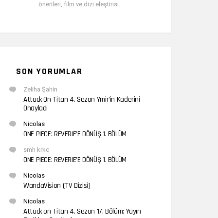
önerileri, film ve dizi eleştirisi.
SON YORUMLAR
Zeliha Şahin
Attack On Titan 4. Sezon Ymir’in Kaderini
Onayladı
Nicolas
ONE PIECE: REVERIE’E DÖNÜŞ 1. BÖLÜM
smh krkc
ONE PIECE: REVERIE’E DÖNÜŞ 1. BÖLÜM
Nicolas
WandaVision (TV Dizisi)
Nicolas
Attack on Titan 4. Sezon 17. Bölüm: Yayın