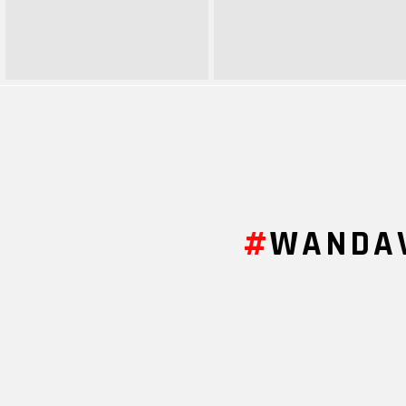
Buradasınız:
WANDAV