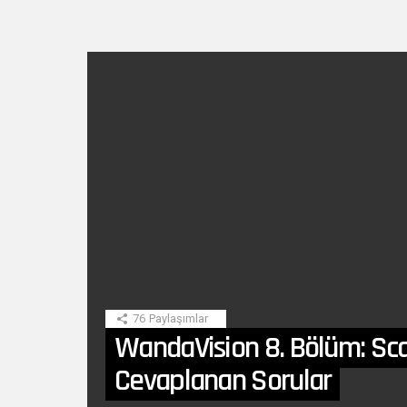
SON
HIKAYE
76
Paylaşımlar
WandaVision 8. Bölüm: Scar
Cevaplanan Sorular