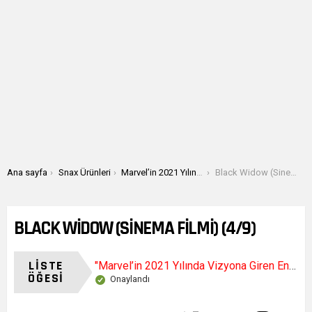
Buradasınız:
Ana sayfa
Snax Ürünleri
Marvel’in 2021 Yılında Vizyona Giren En İyi Yapımı Sizce Hangisi?
Black Widow (Sinema Filmi)
BLACK WIDOW (SINEMA FILMI) (4/9)
LISTE
"Marvel’in 2021 Yılında Vizyona Giren En İyi Yapımı Sizce Hangisi?"
ÖĞESI
Onaylandı