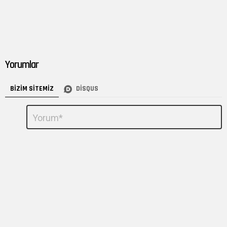
Yorumlar
BIZIM SITEMIZ
DISQUS
Bir
Yorum
*
yanıt
yazın