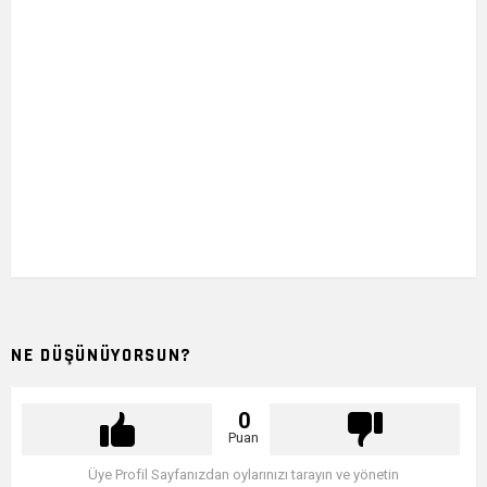
NE DÜŞÜNÜYORSUN?
0
Puan
Üye Profil Sayfanızdan oylarınızı tarayın ve yönetin