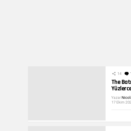
14
The Bat
Yüzlerc
Yazar
Nicol
17 Ekim 202