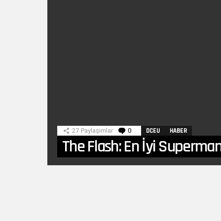
27
Paylaşımlar
0
Yorumlar
DCEU
HABER
The Flash: En İyi Superma