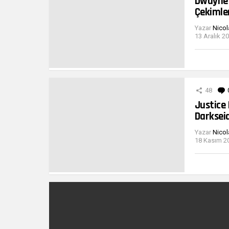
Dwayne 
Çekimle
Yazar
Nicol
13 Aralık 2
48
Justice
Darksei
Yazar
Nicol
18 Kasım 20