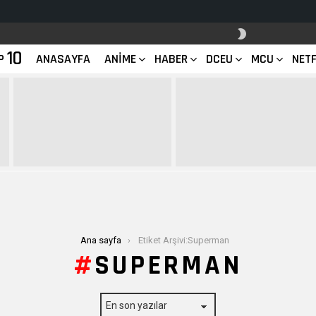
SKIN
ANAHTARI
10
P
ANASAYFA
ANIME
HABER
DCEU
MCU
NETF
Ana sayfa
Etiket Arşivi:Superman
SUPERMAN