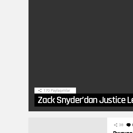
SON
HIKAYE
170
Paylaşımlar
Zack Snyder’dan Justice L
DIĞER
YAZILARIMIZ
38