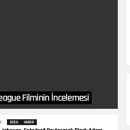
eague Filminin İncelemesi
0
Yorumlar
DCEU
HABER