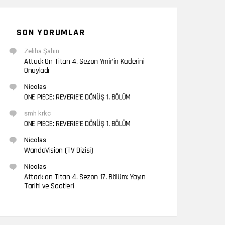
SON YORUMLAR
Zeliha Şahin
Attack On Titan 4. Sezon Ymir’in Kaderini
Onayladı
Nicolas
ONE PIECE: REVERIE’E DÖNÜŞ 1. BÖLÜM
smh krkc
ONE PIECE: REVERIE’E DÖNÜŞ 1. BÖLÜM
Nicolas
WandaVision (TV Dizisi)
Nicolas
Attack on Titan 4. Sezon 17. Bölüm: Yayın
Tarihi ve Saatleri