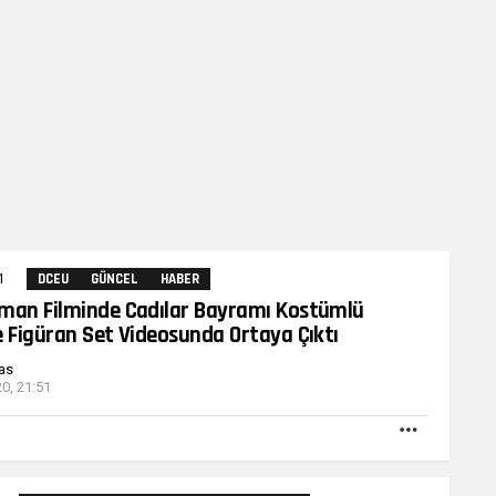
1
Yorum
DCEU
GÜNCEL
HABER
man Filminde Cadılar Bayramı Kostümlü
e Figüran Set Videosunda Ortaya Çıktı
as
0, 21:51
DAHA
FAZLA