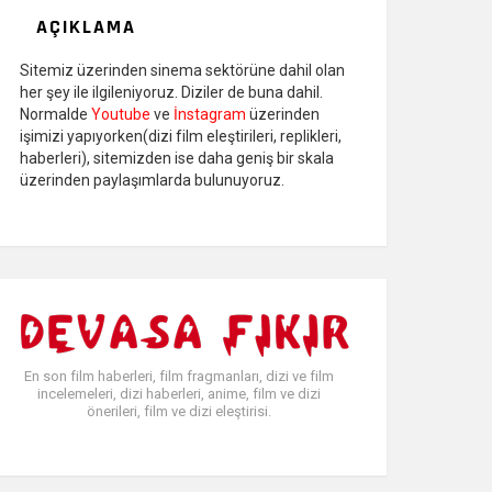
AÇIKLAMA
Sitemiz üzerinden sinema sektörüne dahil olan
her şey ile ilgileniyoruz. Diziler de buna dahil.
Normalde
Youtube
ve
İnstagram
üzerinden
işimizi yapıyorken(dizi film eleştirileri, replikleri,
haberleri), sitemizden ise daha geniş bir skala
üzerinden paylaşımlarda bulunuyoruz.
En son film haberleri, film fragmanları, dizi ve film
incelemeleri, dizi haberleri, anime, film ve dizi
önerileri, film ve dizi eleştirisi.