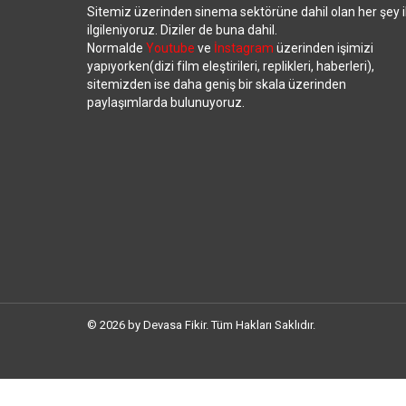
Sitemiz üzerinden sinema sektörüne dahil olan her şey i
ilgileniyoruz. Diziler de buna dahil.
Normalde
Youtube
ve
İnstagram
üzerinden işimizi
yapıyorken(dizi film eleştirileri, replikleri, haberleri),
sitemizden ise daha geniş bir skala üzerinden
paylaşımlarda bulunuyoruz.
© 2026 by Devasa Fikir. Tüm Hakları Saklıdır.