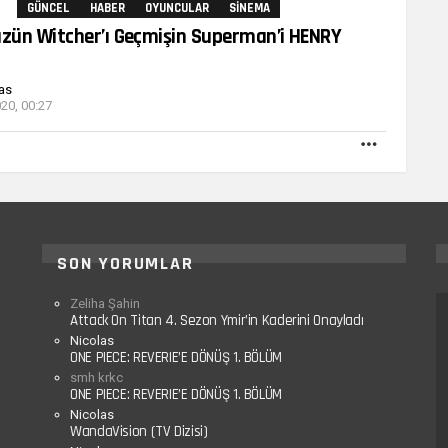
Yorum
GÜNCEL
HABER
OYUNCULAR
SINEMA
ün Witcher’ı Geçmişin Superman’i HENRY
as
20, 00:27
DAHA
FAZLA
SON YORUMLAR
Zeliha Şahin
Attack On Titan 4. Sezon Ymir’in Kaderini Onayladı
Nicolas
ONE PIECE: REVERIE’E DÖNÜŞ 1. BÖLÜM
smh krkc
ONE PIECE: REVERIE’E DÖNÜŞ 1. BÖLÜM
Nicolas
WandaVision (TV Dizisi)