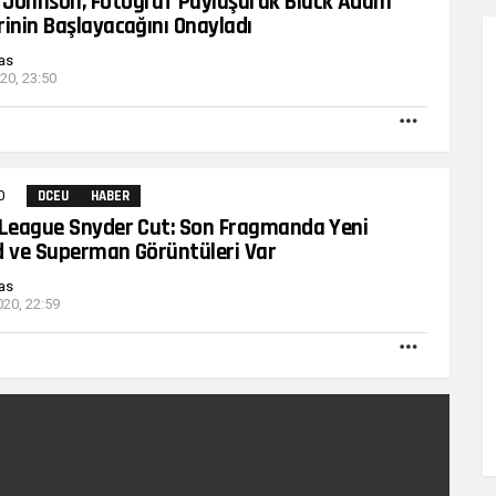
Johnson, Fotoğraf Paylaşarak Black Adam
rinin Başlayacağını Onayladı
as
020, 23:50
DAHA
FAZLA
0
Yorumlar
DCEU
HABER
 League Snyder Cut: Son Fragmanda Yeni
d ve Superman Görüntüleri Var
as
20, 22:59
DAHA
FAZLA