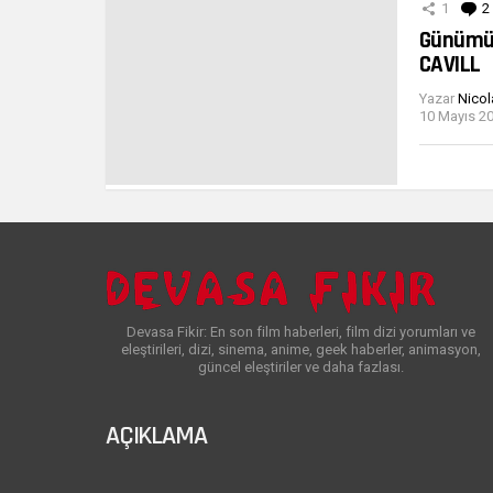
1
2
Günümüz
CAVILL
Yazar
Nicol
10 Mayıs 20
Devasa Fikir: En son film haberleri, film dizi yorumları ve
eleştirileri, dizi, sinema, anime, geek haberler, animasyon,
güncel eleştiriler ve daha fazlası.
AÇIKLAMA