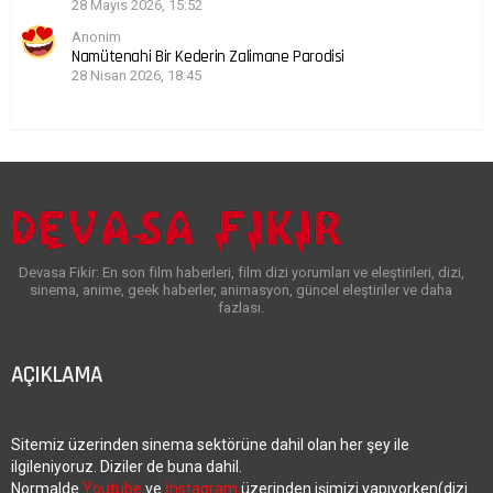
28 Mayıs 2026, 15:52
Anonim
Namütenahi Bir Kederin Zalimane Parodisi
28 Nisan 2026, 18:45
Devasa Fikir: En son film haberleri, film dizi yorumları ve eleştirileri, dizi,
sinema, anime, geek haberler, animasyon, güncel eleştiriler ve daha
fazlası.
AÇIKLAMA
Sitemiz üzerinden sinema sektörüne dahil olan her şey ile
ilgileniyoruz. Diziler de buna dahil.
Normalde
Youtube
ve
İnstagram
üzerinden işimizi yapıyorken(dizi