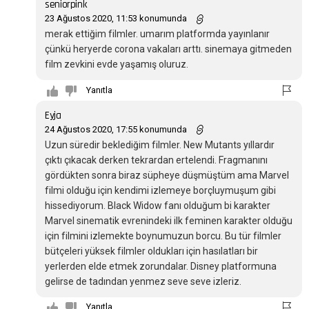
seniorpink
23 Ağustos 2020, 11:53 konumunda
merak ettiğim filmler. umarım platformda yayınlanır
çünkü heryerde corona vakaları arttı. sinemaya gitmeden
film zevkini evde yaşamış oluruz.
Yanıtla
Eyja
24 Ağustos 2020, 17:55 konumunda
Uzun süredir beklediğim filmler. New Mutants yıllardır
çıktı çıkacak derken tekrardan ertelendi. Fragmanını
gördükten sonra biraz süpheye düşmüştüm ama Marvel
filmi olduğu için kendimi izlemeye borçluymuşum gibi
hissediyorum. Black Widow fanı olduğum bi karakter
Marvel sinematik evrenindeki ilk feminen karakter olduğu
için filmini izlemekte boynumuzun borcu. Bu tür filmler
bütçeleri yüksek filmler oldukları için hasılatları bir
yerlerden elde etmek zorundalar. Disney platformuna
gelirse de tadından yenmez seve seve izleriz.
Yanıtla