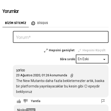
Yorumlar
BIZIM SITEMIZ
DISQUS
Bir
Yorum
*
yanıt
yazın
Hepsini genişlet
Hepsini Küçült
Göre sırala
şarloo
23 Ağustos 2020, 01:26 konumunda
The New Mutantsı daha fazla bekletemezler artık, baska
bir platformda yayınlayacaklar bu kesin gibi 🙂 epeydir
bekliyoruz
Yanıtla
Nicolas
Yazar