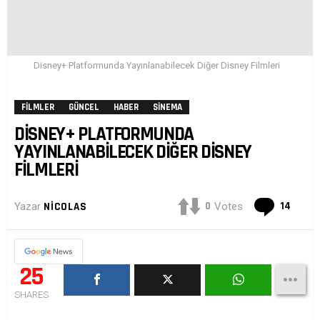
Disney+ Platformunda Yayınlanabilecek Diğer Disney Filmleri
FILMLER
GÜNCEL
HABER
SINEMA
DISNEY+ PLATFORMUNDA
YAYINLANABILECEK DIĞER DISNEY
FILMLERI
Yoru
0
14
Yazar
NICOLAS
Votes
25
SHARES