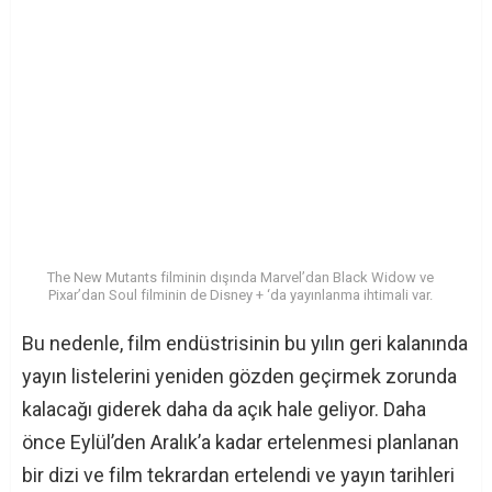
The New Mutants filminin dışında Marvel’dan Black Widow ve
Pixar’dan Soul filminin de Disney + ‘da yayınlanma ihtimali var.
Bu nedenle, film endüstrisinin bu yılın geri kalanında
yayın listelerini yeniden gözden geçirmek zorunda
kalacağı giderek daha da açık hale geliyor. Daha
önce Eylül’den Aralık’a kadar ertelenmesi planlanan
bir dizi ve film tekrardan ertelendi ve yayın tarihleri