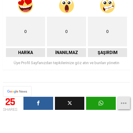
0
0
0
HARIKA
İNANILMAZ
ŞAŞIRDIM
Üye Profil Sayfanızdan tepkilerinize göz atın ve bunları yönetin
25
SHARES