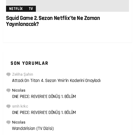
NETFLIX
TV
Squid Game 2. Sezon Netflix’te Ne Zaman
Yayınlanacak?
SON YORUMLAR
Zeliha Şahin
Attack On Titan 4. Sezon Ymir’in Kaderini Onayladı
Nicolas
ONE PIECE: REVERIE’E DÖNÜŞ 1. BÖLÜM
smh krkc
ONE PIECE: REVERIE’E DÖNÜŞ 1. BÖLÜM
Nicolas
WandaVision (TV Dizisi)