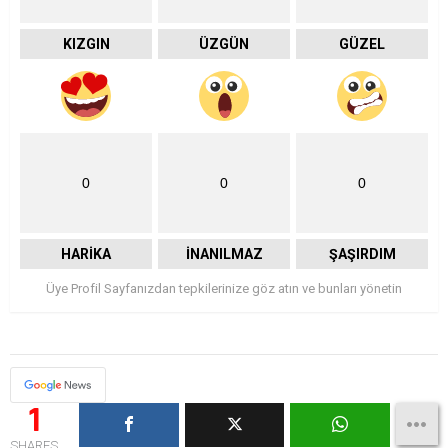
KIZGIN
ÜZGÜN
GÜZEL
0
0
0
HARIKA
İNANILMAZ
ŞAŞIRDIM
Üye Profil Sayfanızdan tepkilerinize göz atın ve bunları yönetin
1
SHARES