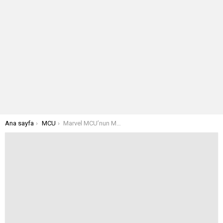
Buradasınız:
Ana sayfa
MCU
Marvel MCU’nun Moon Knight’ı Olması İçin Oscar Isaac’e Teklif Götürdü