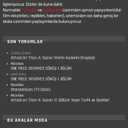
ilgileniyoruz. Diziler de buna dahil.
Normalde
Youtube
ve
İnstagram
üzerinden işimizi yapıyorken(dizi
film eleştirileri, replikleri, haberleri), sitemizden ise daha geniş bir
skala üzerinden paylaşımlarda bulunuyoruz.
SON YORUMLAR
Zeliha Şahin
Attack On Titan 4. Sezon Ymir’in Kaderini Onayladı
Nicolas
ONE PIECE: REVERIE’E DÖNÜŞ 1. BÖLÜM
smh krkc
ONE PIECE: REVERIE’E DÖNÜŞ 1. BÖLÜM
Nicolas
WandaVision (TV Dizisi)
Nicolas
Attack on Titan 4. Sezon 17. Bölüm: Yayın Tarihi ve Saatleri
BU ARALAR MODA