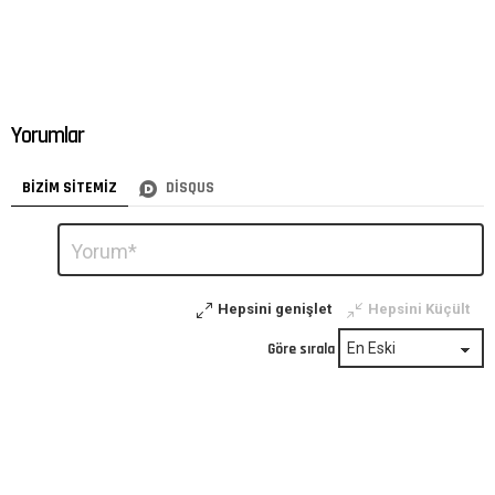
Yorumlar
BIZIM SITEMIZ
DISQUS
Bir
Yorum
*
yanıt
yazın
Hepsini genişlet
Hepsini Küçült
Göre sırala