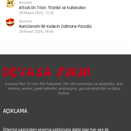
Anonim
Attack On Titan: Titanlar ve Kullanıcıları
28 Mayıs 2026, 15:52
Anonim
Namütenahi Bir Kederin Zalimane Parodisi
28 Nisan 2026, 18:45
Devasa Fikir: En son film haberleri, film dizi yorumları ve eleştirileri, dizi,
sinema, anime, geek haberler, animasyon, güncel eleştiriler ve daha
fazlası.
AÇIKLAMA
Sitemiz üzerinden sinema sektörüne dahil olan her şey ile