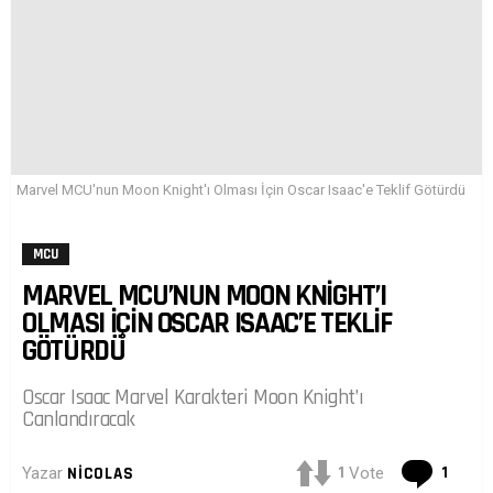
Marvel MCU'nun Moon Knight'ı Olması İçin Oscar Isaac'e Teklif Götürdü
MCU
MARVEL MCU’NUN MOON KNIGHT’I
OLMASI İÇIN OSCAR ISAAC’E TEKLIF
GÖTÜRDÜ
Oscar Isaac Marvel Karakteri Moon Knight’ı
Canlandıracak
Yoru
1
1
Yazar
NICOLAS
Vote