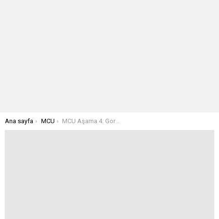
Buradasınız:
Ana sayfa
MCU
MCU Aşama 4: Gorr the God Butcher, Thanos ile Aynı mı Düşünüyor?