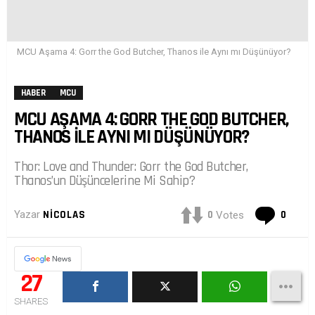
MCU Aşama 4: Gorr the God Butcher, Thanos ile Aynı mı Düşünüyor?
HABER
MCU
MCU AŞAMA 4: GORR THE GOD BUTCHER,
THANOS ILE AYNI MI DÜŞÜNÜYOR?
Thor: Love and Thunder: Gorr the God Butcher,
Thanos’un Düşüncelerine Mi Sahip?
Yoru
0
0
Yazar
NICOLAS
Votes
27
SHARES