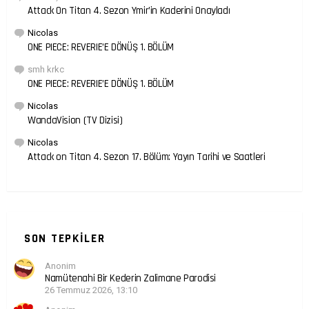
Attack On Titan 4. Sezon Ymir’in Kaderini Onayladı
Nicolas
ONE PIECE: REVERIE’E DÖNÜŞ 1. BÖLÜM
smh krkc
ONE PIECE: REVERIE’E DÖNÜŞ 1. BÖLÜM
Nicolas
WandaVision (TV Dizisi)
Nicolas
Attack on Titan 4. Sezon 17. Bölüm: Yayın Tarihi ve Saatleri
SON TEPKILER
Anonim
Namütenahi Bir Kederin Zalimane Parodisi
26 Temmuz 2026, 13:10