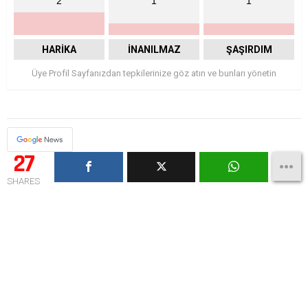
2
1
1
HARIKA
İNANILMAZ
ŞAŞIRDIM
Üye Profil Sayfanızdan tepkilerinize göz atın ve bunları yönetin
27
SHARES