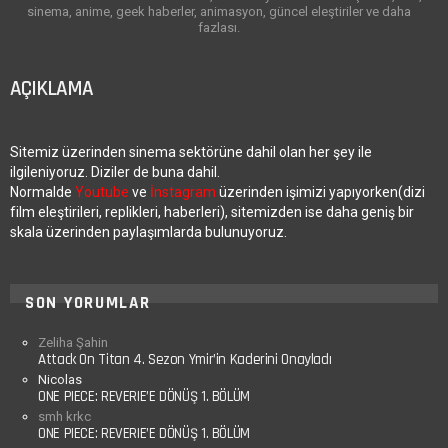
sinema, anime, geek haberler, animasyon, güncel eleştiriler ve daha
fazlası.
AÇIKLAMA
Sitemiz üzerinden sinema sektörüne dahil olan her şey ile
ilgileniyoruz. Diziler de buna dahil.
Normalde
Youtube
ve
İnstagram
üzerinden işimizi yapıyorken(dizi
film eleştirileri, replikleri, haberleri), sitemizden ise daha geniş bir
skala üzerinden paylaşımlarda bulunuyoruz.
SON YORUMLAR
Zeliha Şahin
Attack On Titan 4. Sezon Ymir’in Kaderini Onayladı
Nicolas
ONE PIECE: REVERIE’E DÖNÜŞ 1. BÖLÜM
smh krkc
ONE PIECE: REVERIE’E DÖNÜŞ 1. BÖLÜM